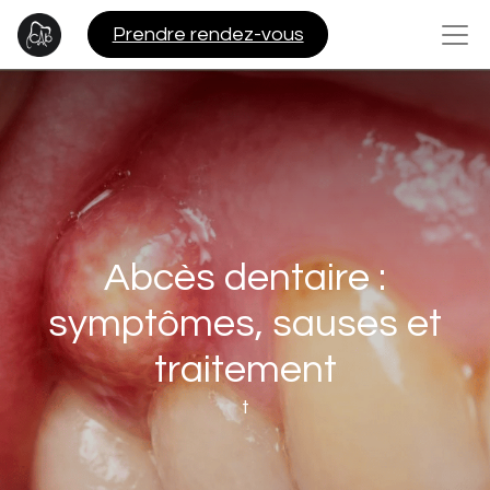
Pre​​ndre rendez-vous
Abcès dentaire :
symptômes, sauses et
traitement
t