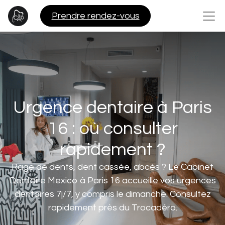
Pre​​ndre rendez-vous
Urgence dentaire à Paris
16 : où consulter
rapidement ?
Rage de dents, dent cassée, abcès ? Le Cabinet
Dentaire Mexico à Paris 16 accueille vos urgences
dentaires 7j/7, y compris le dimanche. Consultez
rapidement près du Trocadéro.